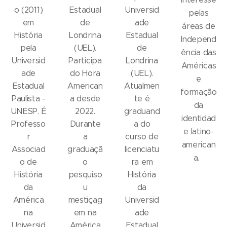
o (2011)
Estadual
Universid
pelas
em
de
ade
áreas de
História
Londrina
Estadual
Independ
pela
(UEL).
de
ência das
Universid
Participa
Londrina
Américas
ade
do Hora
(UEL).
e
Estadual
American
Atualmen
formação
Paulista -
a desde
te é
da
UNESP. É
2022.
graduand
identidad
Professo
Durante
a do
e latino-
r
a
curso de
american
Associad
graduaçã
licenciatu
a.
o de
o
ra em
História
pesquiso
História
da
u
da
América
mestiçag
Universid
na
em na
ade
Universid
América
Estadual