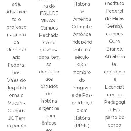
(Instituto
História
ade.
ra do
Federal
da
Atualmen
IFSULDE
de Minas
América
te é
MINAS -
Gerais),
Colonial e
professo
Campus
campus
América
r adjunto
Machado.
Ouro
Independ
da
Como
Branco.
ente no
Universid
pesquisa
Atualmen
dora, tem
século
ade
te,
se
XIX e
Federal
dedicado
coordena
membro
dos
aos
a
do
Vales do
estudos
Licenciat
Program
Jequitinh
de
ura em
a de Pós-
onha e
história
Pedagogi
graduaçã
Mucuri -
argentina
a. Faz
o em
Campus
, com
parte do
História
JK. Tem
ênfase
corpo
(PPHR)
experiên
em