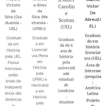
Victorio
a Alves
Carolin
Victor
da
da
e
De
Silva
(Gra
Silva
(Me
Scoton
Abreu(U
duanda -
stranda -
EL)
(UEL)
UEL)
UFRRJ)
Graduan
Graduan
Graduad
Graduan
do em
a em
da em
da do 4
história
Licenciat
História
ano de
licenciat
ura Plena
história
pela UEL.
ura (UEL)
em
pela
Possui
Área de
universid
História
interesse
interesse
ade
pela
pelas
/pesquisa
estadual
UFRRJ e
áreas de
:
de
mestrand
Independ
América
Londrina
a em
Latina
ência das
.
História
Américas
Projeto
Atualme
pela
de
e