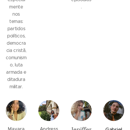
mente
.
nos
temas:
partidos
políticos,
democra
cia cristã,
comunism
o, luta
armada e
ditadura
militar.
Jeniffer
Mayara
Andress
Gabriel