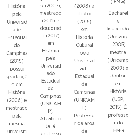
(IFMG)
o (2007),
(2008) e
História
mestrado
Bacharel
doutor
pela
(2011) e
e
(2015)
Universid
doutorad
licenciado
em
ade
o (2017)
(Unicamp
História
Estadual
em
, 2005),
Cultural
de
História
mestre
pela
Campinas
pela
(Unicamp
Universid
(2015),
Universid
, 2009) e
ade
possui
ade
doutor
Estadual
graduaçã
Estadual
em
de
o em
de
História
Campinas
História
Campinas
(USP,
(UNICAM
(2006) e
(UNICAM
2015). É
P).
mestrado
P).
professo
Professo
pela
Atualmen
r do
r da área
mesma
te, é
IFMG
de
universid
professo