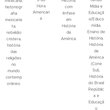
História,
mexicana,
Hora
Mídia e
com
historiogr
American
Educaçã
ênfase
afia
a.
o/Educo
em
mexicanis
mídia,
História
ta,
Ensino de
da
rebelião
História,
América.
cristera,
História
história
da
das
América
religiões
(Cone
no
Sul),
mundo
História
contemp
do Brasil
orâneo.
Repúblic
a e
Educaçã
o