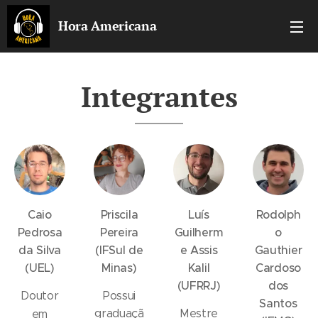
Hora Americana
Integrantes
Caio
Priscila
Luís
Rodolph
Pedrosa
Pereira
Guilherm
o
da Silva
(IFSul de
e Assis
Gauthier
(UEL)
Minas)
Kalil
Cardoso
(UFRRJ)
dos
Doutor
Possui
Santos
graduaçã
Mestre
em