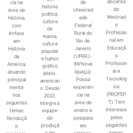
docente
da
cia na
história
do
Universid
área de
política,
Mestrad
ade
História,
cultura
o
Federal
com
de
Professio
Rural do
ênfase
massa,
nal em
Rio de
em
cultura
Educaçã
Janeiro
História
popular
o
(UFRRJ -
da
e humor
Profission
IM/Nova
América,
gráfico
al e
Iguaçu).
atuando
latino-
Tecnológ
Possui
principal
american
ica
experiên
mente
o. Desde
(PROFEP
cia na
nos
2022,
T). Tem
área de
seguintes
integra a
interesse
ensino e
temas:
equipe
pelos
de
pesquisa
Revoluçã
seguintes
produçã
em
o
o do
temas: