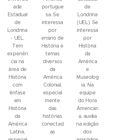
ade
portugue
de
Estadual
sa. Se
Londrina
de
interessa
(UEL). Se
Londrina
por
interessa
- UEL.
ensino de
por
Tem
História e
História
experiên
temas
da
cia na
diversos
América
área de
da
e
História
América
Museolog
com
Colonial,
ia. Na
ênfase
especial
equipe
em
mente
do Hora
História
das
American
da
histórias
a, auxilia
América
conectad
na edição
Latina,
as
dos
especial
episódios