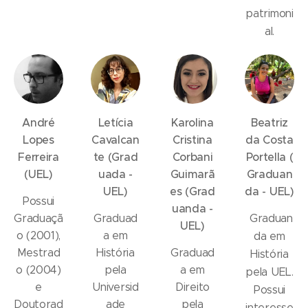
patrimoni
al.
André
Letícia
Karolina
Beatriz
Lopes
Cavalcan
Cristina
da Costa
Ferreira
te
(Grad
Corbani
Portella
(
(UEL)
uada -
Guimarã
Graduan
UEL)
es
(Grad
da - UEL)
Possui
uanda -
Graduaçã
Graduad
Graduan
UEL)
o (2001),
a em
da em
Mestrad
História
Graduad
História
o (2004)
pela
a em
pela UEL.
e
Universid
Direito
Possui
Doutorad
ade
pela
interesse